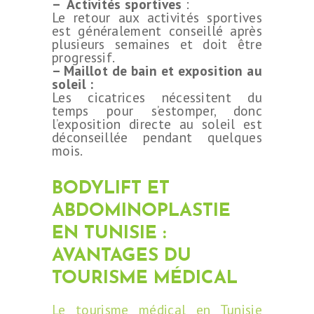
– Activités sportives
:
Le retour aux activités sportives
est généralement conseillé après
plusieurs semaines et doit être
progressif.
– Maillot de bain et exposition au
soleil :
Les cicatrices nécessitent du
temps pour s’estomper, donc
l’exposition directe au soleil est
déconseillée pendant quelques
mois.
BODYLIFT ET
ABDOMINOPLASTIE
CHIRURGIE
EN TUNISIE :
ESTHÉTIQUE
AVANTAGES DU
INTERVENTIONS
TOURISME MÉDICAL
MÉDECINS
Le tourisme médical en Tunisie
TARIFS