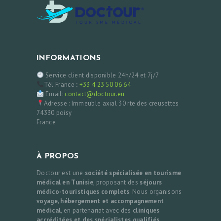
INFORMATIONS
Service client disponible 24h/24 et 7j/7
Tél France
:
+33 4 23 50 06 64
Email:
contact@doctour.eu
Adresse : Immeuble axial 30 rte des creusettes
74330 poisy
France
À PROPOS
Doctour est une
société spécialisée en tourisme
médical en Tunisie
, proposant des
séjours
médico-touristiques complets
. Nous organisons
voyage, hébergement et accompagnement
médical
, en partenariat avec des
cliniques
accréditées et des spécialistes qualifiés
.