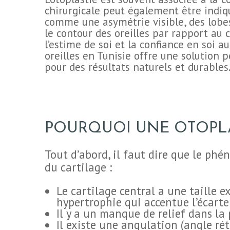
chirurgicale peut également être indi
comme une asymétrie visible, des lobes
CHIRURGIE
le contour des oreilles par rapport au c
l’estime de soi et la confiance en soi a
ESTHÉTIQUE
oreilles en Tunisie offre une solution
pour des résultats naturels et durables
INTERVENTIONS
MÉDECINS
POURQUOI UNE OTOPLA
TARIFS
Tout d’abord, il faut dire que le phé
du cartilage :
A PROPOS
Le cartilage central a une taille 
hypertrophie qui accentue l’écarte
Il y a un manque de relief dans la p
SÉJOUR
Il existe une angulation (angle rétr