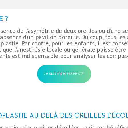
E ?
ésence de l’asymétrie de deux oreilles ou d’une se
absence d’un pavillon d’oreille. Du coup, tous le
astie .Par contre, pour les enfants, il est conse
et que l’anesthésie locale ou générale puisse être
parents est indispensable pour analyser les comple
Je suis intéressée 👉
PLASTIE AU‑DELÀ DES OREILLES DÉCO
orrection des oreilles décollées, mais ses bénéfic