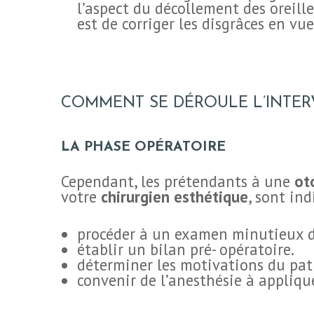
l’aspect du décollement des oreill
BLOG
est de corriger les disgrâces en vu
CONTACT
COMMENT SE DÉROULE L’INTERV
DEMANDE DE
DEVIS
LA PHASE OPÉRATOIRE
Cependant, les prétendants à une
ot
votre
chirurgien esthétique
, sont ind
procéder à un examen minutieux d
établir un bilan pré- opératoire.
déterminer les motivations du pati
convenir de l’anesthésie à appliqu