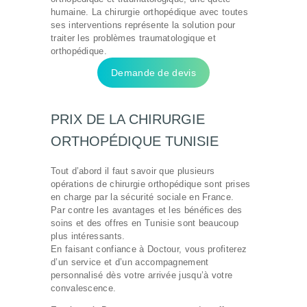
humaine. La chirurgie orthopédique avec toutes
ses interventions représente la solution pour
traiter les problèmes traumatologique et
orthopédique.
CHIRURGIE
Demande de devis
ESTHÉTIQUE
INTERVENTIONS
PRIX DE LA CHIRURGIE
MÉDECINS
ORTHOPÉDIQUE TUNISIE
TARIFS
Tout d’abord il faut savoir que plusieurs
opérations de chirurgie orthopédique sont prises
A PROPOS
en charge par la sécurité sociale en France.
Par contre les avantages et les bénéfices des
SÉJOUR
soins et des offres en Tunisie sont beaucoup
plus intéressants.
BLOG
En faisant confiance à Doctour, vous profiterez
CONTACT
d’un service et d’un accompagnement
personnalisé dès votre arrivée jusqu’à votre
DEMANDE DE
convalescence.