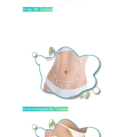
Body lift Tunisie
Abdominoplastie Tunisie