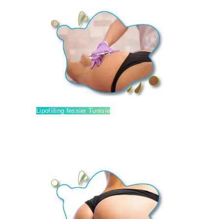
SÉJOUR
BLOG
CONTACT
DEMANDE DE
DEVIS
Lipofilling fessier Tunisie