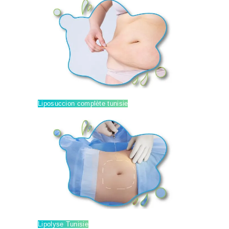
Liposuccion complète tunisie
CHIRURGIE
ESTHÉTIQUE
INTERVENTIONS
MÉDECINS
TARIFS
A PROPOS
Lipolyse Tunisie