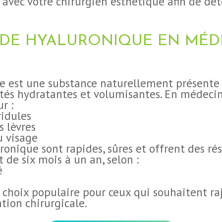
s avec votre chirurgien esthétique afin de dé
CIDE HYALURONIQUE EN MÉD
ue est une substance naturellement présente d
tés hydratantes et volumisantes. En médecin
r :
ridules
 lèvres
u visage
uronique sont rapides, sûres et offrent des ré
de six mois à un an, selon :
é
 choix populaire pour ceux qui souhaitent ra
tion chirurgicale.