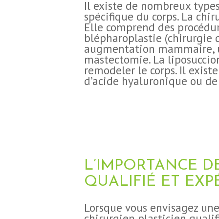
Il existe de nombreux types
spécifique du corps. La chir
Elle comprend des procédures
blépharoplastie (chirurgie
CHIRURGIE
augmentation mammaire, u
mastectomie. La liposuccio
ESTHÉTIQUE
remodeler le corps. Il exist
d’acide hyaluronique ou de 
INTERVENTIONS
MÉDECINS
TARIFS
L’IMPORTANCE DE
A PROPOS
QUALIFIÉ ET EX
SÉJOUR
Lorsque vous envisagez une 
chirurgien plasticien quali