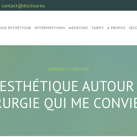
:
contact@doctour.eu
RGIE ESTHÉTIQUE
INTERVENTIONS
MÉDECINS
TARIFS
A PROPOS
SÉJ
CHIRURGIE ESTHÉTIQUE
ESTHÉTIQUE AUTOUR 
RURGIE QUI ME CONVIE