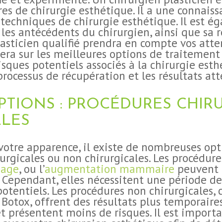
es de chirurgie esthétique. Il a une connais
techniques de chirurgie esthétique. Il est 
et les antécédents du chirurgien, ainsi que sa 
lasticien qualifié prendra en compte vos atte
lera sur les meilleures options de traitement 
sques potentiels associés à la chirurgie est
processus de récupération et les résultats at
PTIONS : PROCÉDURES CHIR
ALES
r votre apparence, il existe de nombreuses opt
urgicales ou non chirurgicales. Les procédure
sage
, ou l’
augmentation mammaire
peuvent f
. Cependant, elles nécessitent une période d
otentiels. Les procédures non chirurgicales,
Botox, offrent des résultats plus temporaire
 présentent moins de risques. Il est importa