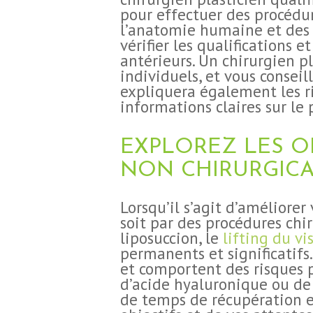
BLOG
pour effectuer des procédur
l’anatomie humaine et des 
vérifier les qualifications 
CONTACT
antérieurs. Un chirurgien p
individuels, et vous conseil
expliquera également les ri
DEMANDE DE
informations claires sur le 
DEVIS
EXPLOREZ LES O
NON CHIRURGIC
Lorsqu’il s’agit d’améliore
soit par des procédures chir
liposuccion, le
lifting du vi
permanents et significatifs
et comportent des risques p
d’acide hyaluronique ou de 
de temps de récupération et