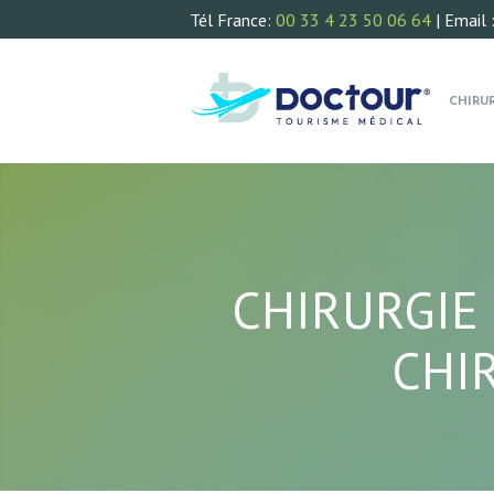
Tél France:
00 33 4 23 50 06 64
| Email 
CHIRU
CHIRURGIE 
CHI