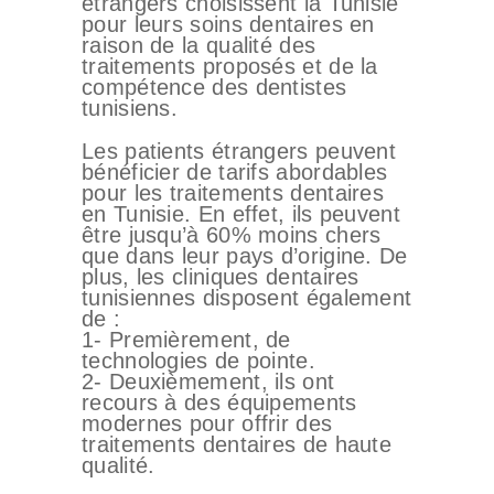
étrangers choisissent la Tunisie
ESTHÉTIQUE
pour leurs soins dentaires en
raison de la qualité des
INTERVENTIONS
traitements proposés et de la
compétence des dentistes
MÉDECINS
tunisiens.
TARIFS
Les patients étrangers peuvent
bénéficier de tarifs abordables
A PROPOS
pour les traitements dentaires
SÉJOUR
en Tunisie. En effet, ils peuvent
être jusqu’à 60% moins chers
BLOG
que dans leur pays d’origine. De
plus, les cliniques dentaires
CONTACT
tunisiennes disposent également
de :
DEMANDE DE
1- Premièrement, de
technologies de pointe.
DEVIS
2- Deuxièmement, ils ont
recours à des équipements
modernes pour offrir des
traitements dentaires de haute
qualité.