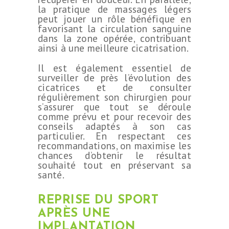
la pratique de massages légers
peut jouer un rôle bénéfique en
favorisant la circulation sanguine
dans la zone opérée, contribuant
ainsi à une meilleure cicatrisation.
CHIRURGIE
Il est également essentiel de
ESTHÉTIQUE
surveiller de près l’évolution des
cicatrices et de consulter
INTERVENTIONS
régulièrement son chirurgien pour
s’assurer que tout se déroule
MÉDECINS
comme prévu et pour recevoir des
conseils adaptés à son cas
TARIFS
particulier. En respectant ces
A PROPOS
recommandations, on maximise les
chances d’obtenir le résultat
SÉJOUR
souhaité tout en préservant sa
santé.
BLOG
CONTACT
REPRISE DU SPORT
APRÈS UNE
DEMANDE DE
IMPLANTATION