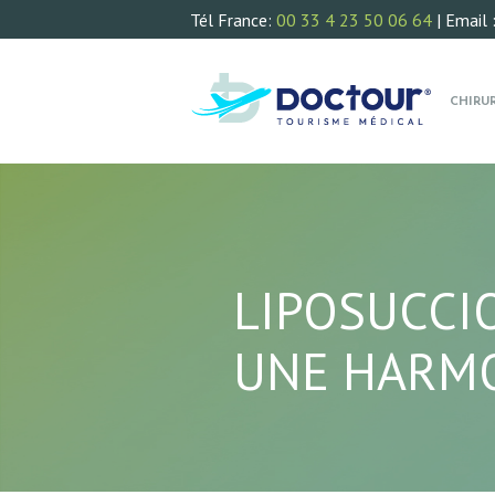
Tél France:
00 33 4 23 50 06 64
| Email 
CHIRU
LIPOSUCCI
UNE HARMO