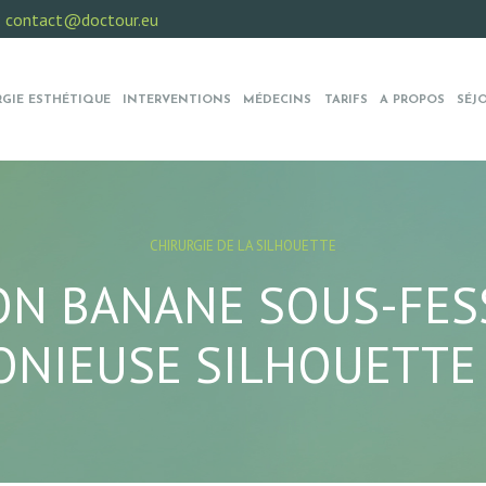
:
contact@doctour.eu
RGIE ESTHÉTIQUE
INTERVENTIONS
MÉDECINS
TARIFS
A PROPOS
SÉJ
CHIRURGIE DE LA SILHOUETTE
ON BANANE SOUS-FES
NIEUSE SILHOUETTE 