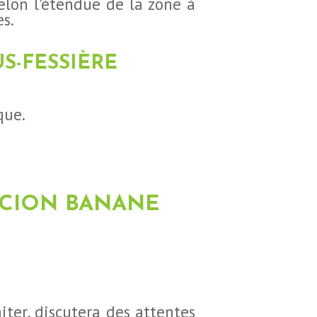
selon l’étendue de la zone à
es.
S-FESSIÈRE
que.
CCION BANANE
aiter, discutera des attentes