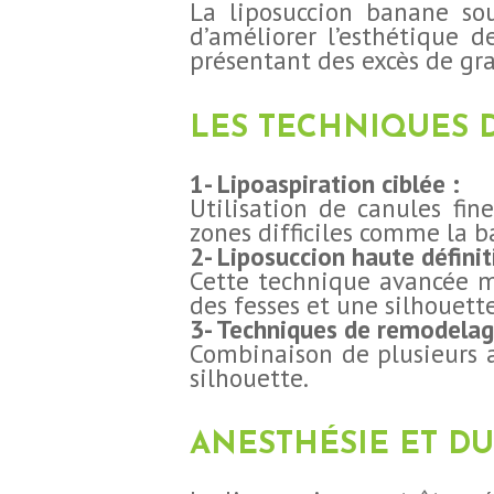
La liposuccion banane sou
d’améliorer l’esthétique d
présentant des excès de gra
CHIRURGIE
LES TECHNIQUES D
ESTHÉTIQUE
1- Lipoaspiration ciblée :
Utilisation de canules fi
INTERVENTIONS
zones difficiles comme la b
2- Liposuccion haute définit
MÉDECINS
Cette technique avancée m
des fesses et une silhouet
3- Techniques de remodelag
TARIFS
Combinaison de plusieurs a
silhouette.
A PROPOS
ANESTHÉSIE ET DU
SÉJOUR