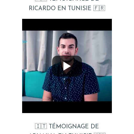
RICARDO EN TUNISIE 🇫🇷
CHIRURGIE
ESTHÉTIQUE
INTERVENTIONS
MÉDECINS
TARIFS
A PROPOS
SÉJOUR
BLOG
CONTACT
DEMANDE DE
DEVIS
🇮🇹 TÉMOIGNAGE DE