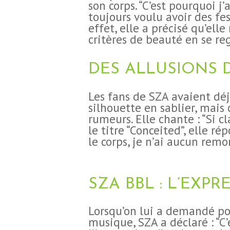
son corps. “C’est pourquoi j’
toujours voulu avoir des fe
effet, elle a précisé qu’ell
critères de beauté en se reg
CHIRURGIE
DES ALLUSIONS 
ESTHÉTIQUE
‍Les fans de SZA avaient dé
INTERVENTIONS
silhouette en sablier, mais
rumeurs. Elle chante : “Si cla
MÉDECINS
le titre “Conceited”, elle r
le corps, je n’ai aucun remor
TARIFS
A PROPOS
SZA BBL : L’EXPR
Lorsqu’on lui a demandé pou
SÉJOUR
musique, SZA a déclaré : “C’