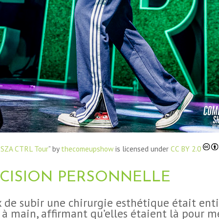
“
SZA CTRL Tour
” by
thecomeupshow
is licensed under
CC BY 2.0
ÉCISION PERSONNELLE
x de subir une chirurgie esthétique était enti
 à main, affirmant qu’elles étaient là pour m