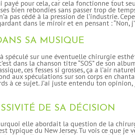
ai payé pour cela, car cela fonctionne tout seul
sses bien rebondies sans passer trop de temps 
e n’a pas cédé à la pression de l’industrie. Ce
ardant dans le miroir et en pensant : “Non, j’
DANS SA MUSIQUE
jà spéculé sur une éventuelle chirurgie esthé
 c’est dans la chanson titre “SOS” de son albu
ssique, ces fesses si grosses, ça a l’air nature
épond aux spéculations sur son corps en chanta
ds à ce sujet. J’ai juste entendu ton opinion, 
ESSIVITÉ DE SA DÉCISION
rquoi elle abordait la question de la chirur
est typique du New Jersey. Tu vois ce que je v