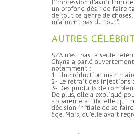
l’impression d’avoir trop d
BLOG
un profond désir de faire t
de tout ce genre de choses
m’aiment pas du tout”.
CONTACT
DEMANDE DE
AUTRES CÉLÉBRIT
DEVIS
SZA n’est pas la seule célé
Chyna a parlé ouvertement d
notamment :
1- Une réduction mammair
2- Le retrait des injections 
3- Des produits de comblem
De plus, elle a expliqué pou
apparence artificielle qui 
décision initiale de se fai
âge. Mais, qu’elle avait regr