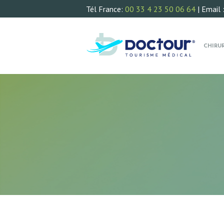
Tél France:
00 33 4 23 50 06 64
| Email 
CHIRU