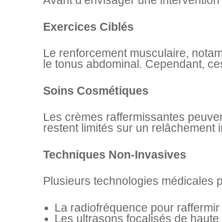
Avant d’envisager une intervention
CHIRURGIE
Exercices Ciblés
ESTHÉTIQUE
Le renforcement musculaire, notam
le tonus abdominal. Cependant, ces
INTERVENTIONS
Soins Cosmétiques
MÉDECINS
Les crèmes raffermissantes peuvent
restent limités sur un relâchement 
TARIFS
Techniques Non-Invasives
A PROPOS
Plusieurs technologies médicales p
SÉJOUR
La radiofréquence pour raffermir
Les ultrasons focalisés de haute 