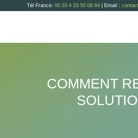
Tél France:
00 33 4 23 50 06 64
| Email :
contac
COMMENT RE
SOLUTIO