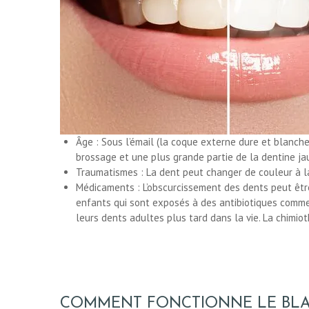
CHIRURGIE
ESTHÉTIQUE
INTERVENTIONS
Âge : Sous l’émail (la coque externe dure et blanche
MÉDECINS
brossage et une plus grande partie de la dentine ja
Traumatismes : La dent peut changer de couleur à la
Médicaments : L’obscurcissement des dents peut être
TARIFS
enfants qui sont exposés à des antibiotiques comme 
leurs dents adultes plus tard dans la vie. La chimio
A PROPOS
SÉJOUR
COMMENT FONCTIONNE LE BLA