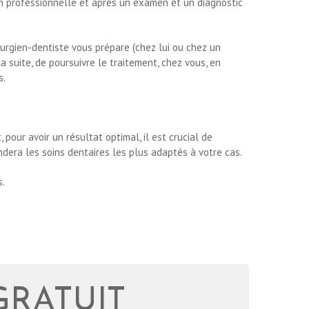
on professionnelle et après un examen et un diagnostic
rurgien-dentiste vous prépare (chez lui ou chez un
 suite, de poursuivre le traitement, chez vous, en
s.
our avoir un résultat optimal, il est crucial de
ndera les soins dentaires les plus adaptés à votre cas.
s.
GRATUIT