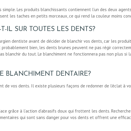
s simple. Les produits blanchissants contiennent l’un des deux agen
ent les taches en petits morceaux, ce qui rend la couleur moins con
-IL SUR TOUTES LES DENTS?
rurgien dentiste avant de décider de blanchir vos dents, car les produ
nt probablement bien, les dents brunes peuvent ne pas régir correcte
s blanchir du tout. Le blanchiment ne fonctionnera pas non plus si l
E BLANCHIMENT DENTAIRE?
 de vos dents. Il existe plusieurs façons de redonner de l’éclat à vo
face grâce à l’action d’abrasifs doux qui frottent les dents. Recherche
entaires qui sont sans danger pour vos dents et offrent une efficaci