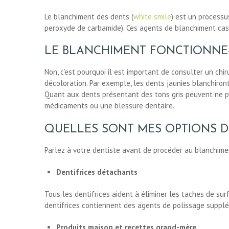
BLOG
Le blanchiment des dents (
white smile
) est un processu
peroxyde de carbamide). Ces agents de blanchiment cass
CONTACT
LE BLANCHIMENT FONCTIONNE-T
Non, c’est pourquoi il est important de consulter un chi
DEMANDE DE
décoloration. Par exemple, les dents jaunies blanchiro
Quant aux dents présentant des tons gris peuvent ne pa
DEVIS
médicaments ou une blessure dentaire.
QUELLES SONT MES OPTIONS D
Parlez à votre dentiste avant de procéder au blanchiment
Dentifrices détachants
Tous les dentifrices aident à éliminer les taches de sur
dentifrices contiennent des agents de polissage supplém
Produits maison et recettes grand-mère