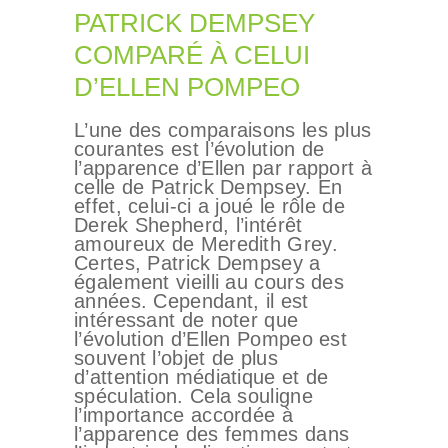
PATRICK DEMPSEY
CHIRURGIE
ESTHÉTIQUE
COMPARÉ À CELUI
D’ELLEN POMPEO
INTERVENTIONS
MÉDECINS
L’une des comparaisons les plus
courantes est l’évolution de
TARIFS
l’apparence d’Ellen par rapport à
celle de Patrick Dempsey. En
A PROPOS
effet, celui-ci a joué le rôle de
Derek Shepherd, l’intérêt
SÉJOUR
amoureux de Meredith Grey.
Certes, Patrick Dempsey a
BLOG
également vieilli au cours des
années. Cependant, il est
CONTACT
intéressant de noter que
DEMANDE DE
l’évolution d’Ellen Pompeo est
souvent l’objet de plus
DEVIS
d’attention médiatique et de
spéculation. Cela souligne
l’importance accordée à
l’apparence des femmes dans