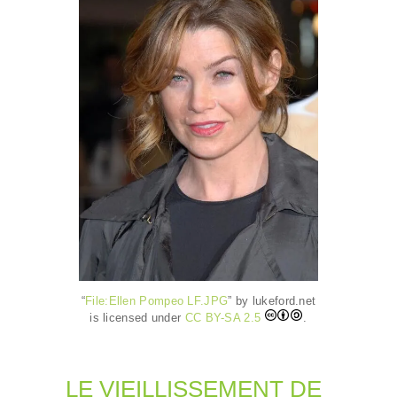
“
File:Ellen Pompeo LF.JPG
” by lukeford.net
is licensed under
CC BY-SA 2.5
.
LE VIEILLISSEMENT DE