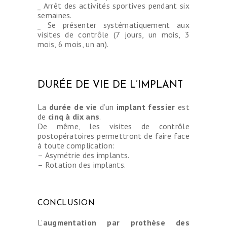
_ Arrêt des activités sportives pendant six
semaines.
_ Se présenter systématiquement aux
visites de contrôle (7 jours, un mois, 3
CHIRURGIE
mois, 6 mois, un an).
ESTHÉTIQUE
INTERVENTIONS
DURÉE DE VIE DE L’IMPLANT
MÉDECINS
La
durée de vie
d’un
implant fessier
est
TARIFS
de
cinq à dix ans
.
De même, les visites de contrôle
A PROPOS
postopératoires permettront de faire face
SÉJOUR
à toute complication:
– Asymétrie des implants.
BLOG
– Rotation des implants.
CONTACT
DEMANDE DE
CONCLUSION
DEVIS
L’
augmentation par prothèse des