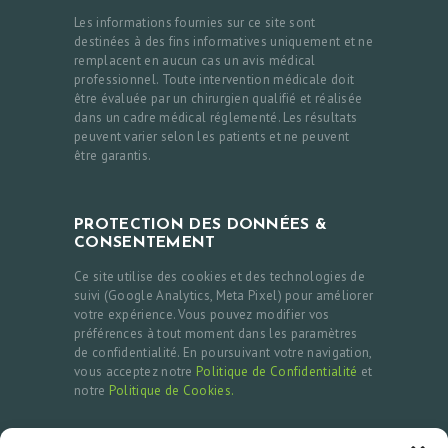
Les informations fournies sur ce site sont
destinées à des fins informatives uniquement et ne
remplacent en aucun cas un avis médical
professionnel. Toute intervention médicale doit
être évaluée par un chirurgien qualifié et réalisée
dans un cadre médical réglementé. Les résultats
peuvent varier selon les patients et ne peuvent
être garantis.
PROTECTION DES DONNÉES &
CONSENTEMENT
Ce site utilise des cookies et des technologies de
suivi (Google Analytics, Meta Pixel) pour améliorer
votre expérience. Vous pouvez modifier vos
préférences à tout moment dans les paramètres
de confidentialité. En poursuivant votre navigation,
vous acceptez notre
Politique de Confidentialité
et
notre
Politique de Cookies.