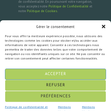
de confidentialité. En poursuivant votre navigation,
vous acceptez notre
Politique de Confidentialité
et
notre
Politique de Cookies.
Gérer le consentement
MENTIONS LÉGALES & CONTACTS
Pour vous offrir la meilleure expérience possible, nous utilisons des
Doctour est une plateforme d’accompagnement
technologies comme les cookies pour stocker et/ou accéder aux
en tourisme médical et ne réalise aucun acte
informations de votre appareil. Consentir à ces technologies nous
médical. Pour toute question ou réclamation,
permettra de traiter des données telles que votre comportement de
contactez-nous à
contact@doctour.eu
ou
navigation ou vos identifiants uniques sur ce site. Ne pas consentir ou
consultez nos
Mentions Légales.
retirer son consentement peut affecter certaines fonctionnalités.
ACCEPTER
REFUSER
PRÉFÉRENCES
© De 2013 à 2026 Doctour. Tous les droits sont
|
Mentions légales
|
CGV
|
réservés.
Politique de confidentialité et
Mentions
Mentions
Politique de confidentialité