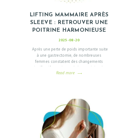
LIFTING MAMMAIRE APRÈS
SLEEVE : RETROUVER UNE
POITRINE HARMONIEUSE
2025-08-20
Après une perte de poids importante suite
à une gastrectomie, de nombreuses
femmes constatent des changements
significatifs au niveau de leur poitrine. La
Read more
ptôse mammaire (affaissement des seins)
devient alors une fatigue esthétique
majeure. Le lifting mammaire après manche
représente une solution efficace pour
retrouver une silhouette harmonieuse et un
bien-être retrouvé. Pourquoi les seins
s'affaissent-ils après une manche…