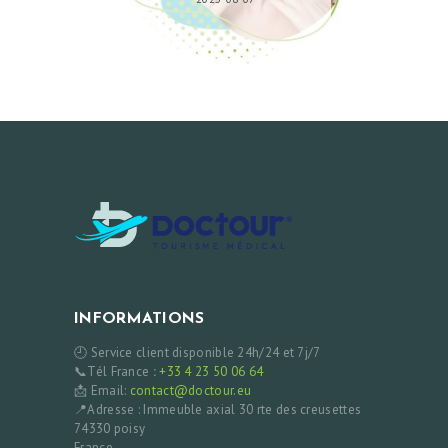
INFORMATIONS
🕘 Service client disponible 24h/24 et 7j/7
📞Tél France
:
+33 4 23 50 06 64
📩 Email:
contact@doctour.eu
📍Adresse : Immeuble axial 30 rte des creusettes
74330 poisy
France