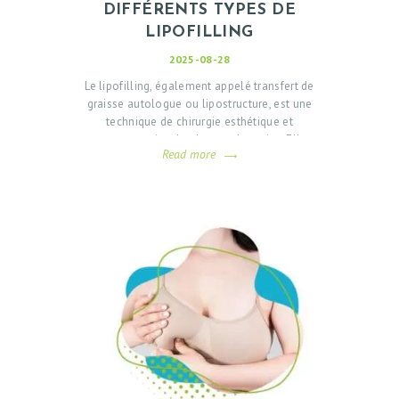
DIFFÉRENTS TYPES DE
LIPOFILLING
2025-08-28
Le lipofilling, également appelé transfert de
graisse autologue ou lipostructure, est une
technique de chirurgie esthétique et
reconstructrice de plus en plus prise. Elle
Read more
consiste à prélever de la graisse sur une
zone du corps, à la purifier, puis à la
réinjecter dans une autre zone nécessitant
du volume. Naturelle et efficace, cette
méthode permet d'harmoniser la silhouette
tout en…