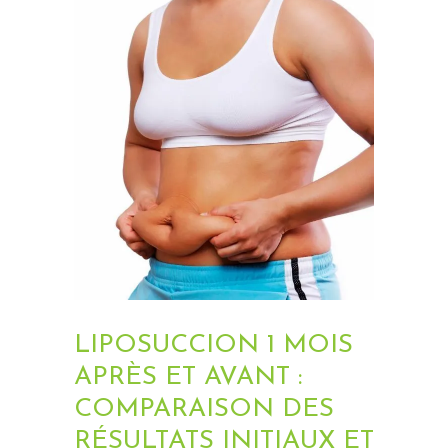
CHIRURGIE
ESTHÉTIQUE
INTERVENTIONS
MÉDECINS
TARIFS
A PROPOS
SÉJOUR
BLOG
LIPOSUCCION 1 MOIS
CONTACT
APRÈS ET AVANT :
DEMANDE DE
COMPARAISON DES
DEVIS
RÉSULTATS INITIAUX ET