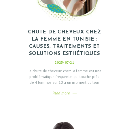
CHUTE DE CHEVEUX CHEZ
LA FEMME EN TUNISIE :
CAUSES, TRAITEMENTS ET
SOLUTIONS ESTHÉTIQUES
2025-07-21
La chute de cheveux chez la femme est une
problématique fréquente, qui touche près
de 4 femmes sur 10 à un moment de leur
vie. En Tunisie, de nombreuses femmes
Read more
consultent aujourd’hui pour retrouver une
chevelure dense, qu’il s’agisse de causes
hormonales, génétiques ou liées au stress.
Heureusement, la chirurgie esthétique et les
traitements capillaires avancés disponibles
en Tunisie offrent…