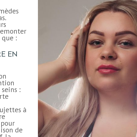
emèdes
s.
urs
 remonter
 que :
RE EN
on
ntion
 seins :
rte
ujettes à
re
t pour
aison de
, la