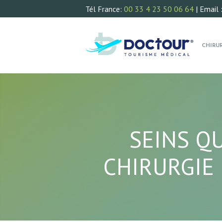
Tél France:
00 33 4 23 50 06 64
| Email 
CHIRU
SEINS Q
CHIRURGIE 