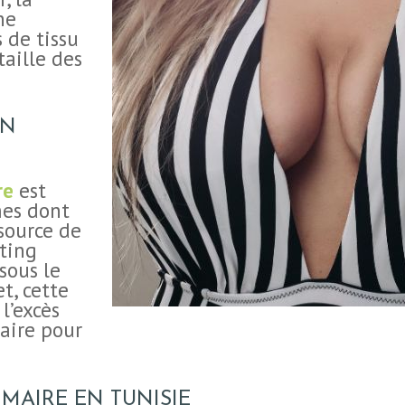
ne
 de tissu
aille des
EN
re
est
mes dont
source de
fting
sous le
t, cette
l’excès
aire pour
MAIRE EN TUNISIE