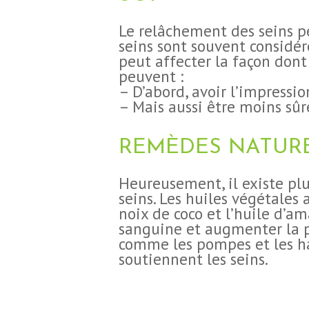
Le relâchement des seins pe
seins sont souvent considé
peut affecter la façon dont
CHIRURGIE
peuvent :
– D’abord, avoir l’impressio
ESTHÉTIQUE
– Mais aussi être moins sûre
INTERVENTIONS
REMÈDES NATURE
MÉDECINS
Heureusement, il existe plu
seins. Les huiles végétales 
TARIFS
noix de coco et l’huile d’a
sanguine et augmenter la p
comme les pompes et les ha
A PROPOS
soutiennent les seins.
SÉJOUR