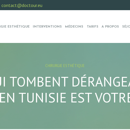
:
contact@doctour.eu
RGIE ESTHÉTIQUE
INTERVENTIONS
MÉDECINS
TARIFS
A PROPOS
SÉJ
CHIRURGIE ESTHÉTIQUE
UI TOMBENT DÉRANGEA
EN TUNISIE EST VOT