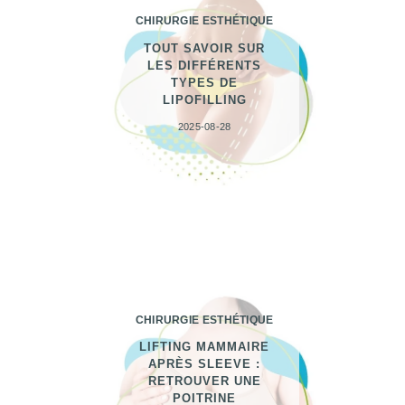
CHIRURGIE ESTHÉTIQUE
TOUT SAVOIR SUR
LES DIFFÉRENTS
TYPES DE
LIPOFILLING
2025-08-28
CHIRURGIE ESTHÉTIQUE
LIFTING MAMMAIRE
APRÈS SLEEVE :
RETROUVER UNE
POITRINE