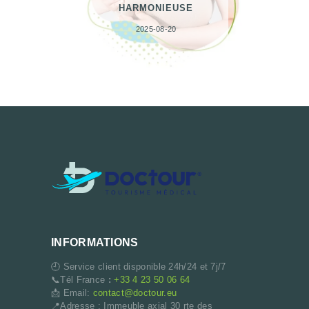
HARMONIEUSE
2025-08-20
INFORMATIONS
🕘 Service client disponible 24h/24 et 7j/7
📞Tél France
:
+33 4 23 50 06 64
📩 Email:
contact@doctour.eu
📍Adresse : Immeuble axial 30 rte des