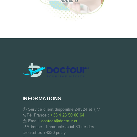
2026-06-13
INFORMATIONS
🕘 Service client disponible 24h/24 et 7j/7
📞Tél France
:
+33 4 23 50 06 64
📩 Email:
contact@doctour.eu
📍Adresse : Immeuble axial 30 rte des
creusettes 74330 poisy