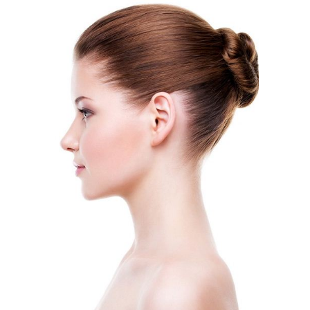
CHIRURGIE
ESTHÉTIQUE
INTERVENTIONS
MÉDECINS
TARIFS
A PROPOS
SÉJOUR
BLOG
CONTACT