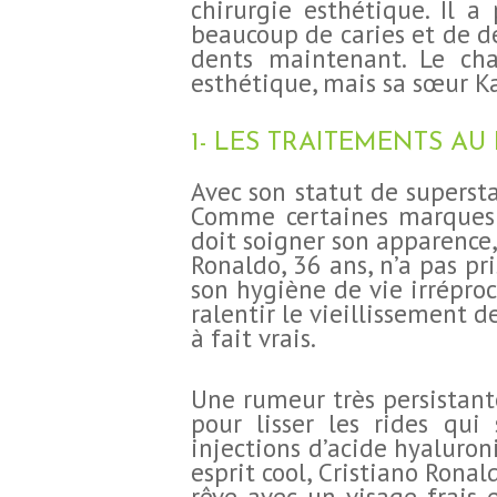
chirurgie esthétique. Il a
BLOG
beaucoup de caries et de dé
dents maintenant. Le ch
esthétique, mais sa sœur Ka
CONTACT
DEMANDE DE
1- LES TRAITEMENTS AU
Avec son statut de superst
DEVIS
Comme certaines marques d
doit soigner son apparence,
Ronaldo, 36 ans, n’a pas pr
son hygiène de vie irréproc
ralentir le vieillissement 
à fait vrais.
Une rumeur très persistant
pour lisser les rides qui
injections d’acide hyaluron
esprit cool, Cristiano Rona
rêve avec un visage frais