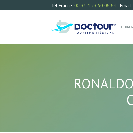
Tél France:
00 33 4 23 50 06 64
| Email 
CHIRU
RONALDO 