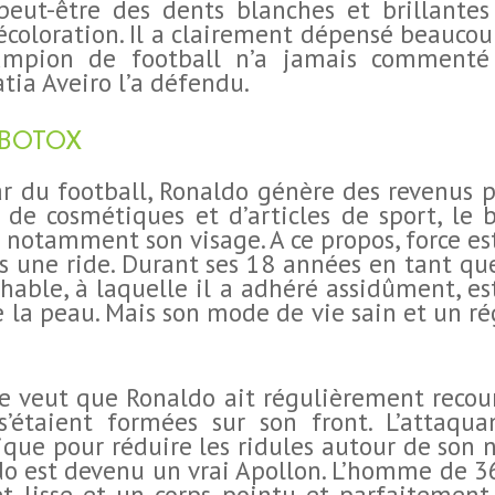
 peut-être des dents blanches et brillante
coloration. Il a clairement dépensé beaucou
ampion de football n’a jamais commenté 
tia Aveiro l’a défendu.
 BOTOX
ar du football, Ronaldo génère des revenus p
e cosmétiques et d’articles de sport, le b
 notamment son visage. A ce propos, force es
is une ride. Durant ses 18 années en tant qu
hable, à laquelle il a adhéré assidûment, est
de la peau. Mais son mode de vie sain et un ré
e veut que Ronaldo ait régulièrement recour
 s’étaient formées sur son front. L’attaqua
ique pour réduire les ridules autour de son 
ldo est devenu un vrai Apollon. L’homme de 
 et lisse et un corps pointu et parfaitemen