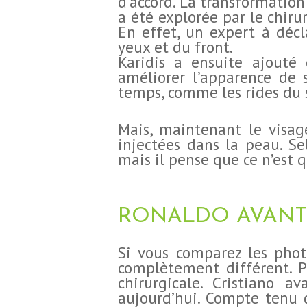
d’accord. La transformation
a été explorée par le chir
En effet, un expert à déc
yeux et du front.
Karidis a ensuite ajouté
CHIRURGIE
améliorer l’apparence de 
temps, comme les rides du s
ESTHÉTIQUE
Mais, maintenant le visag
INTERVENTIONS
injectées dans la peau. Se
mais il pense que ce n’est 
MÉDECINS
TARIFS
RONALDO AVANT 
A PROPOS
Si vous comparez les photo
complètement différent. Po
chirurgicale. Cristiano a
SÉJOUR
aujourd’hui. Compte tenu de