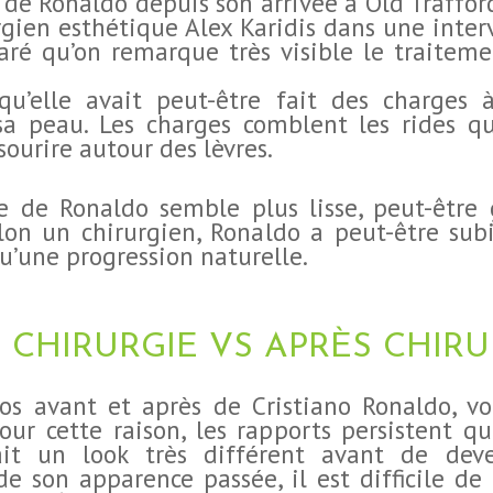
 de Ronaldo depuis son arrivée à Old Traffo
urgien esthétique Alex Karidis dans une inte
laré qu’on remarque très visible le traitem
 qu’elle avait peut-être fait des charg
sa peau. Les charges comblent les rides qu
ourire autour des lèvres.
e de Ronaldo semble plus lisse, peut-être 
lon un chirurgien, Ronaldo a peut-être sub
qu’une progression naturelle.
CHIRURGIE VS APRÈS CHIRU
s avant et après de Cristiano Ronaldo, vou
ur cette raison, les rapports persistent qu
vait un look très différent avant de deve
 son apparence passée, il est difficile de 