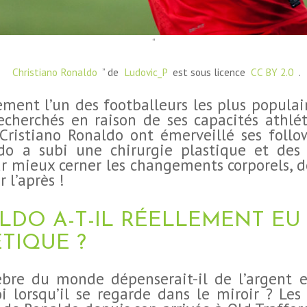
“
Christiano Ronaldo
” de
Ludovic_P
est sous licence
CC BY 2.0
.
ement l’un des footballeurs les plus popula
recherchés en raison de ses capacités athlé
ristiano Ronaldo ont émerveillé ses follow
ldo a subi une chirurgie plastique et de
ur mieux cerner les changements corporels, 
 l’après !
LDO A-T-IL RÉELLEMENT EU
TIQUE ?
lèbre du monde dépenserait-il de l’argent e
i lorsqu’il se regarde dans le miroir ? Le