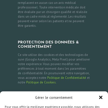
remplacent en aucun cas un avis médical
professionnel. Toute intervention médicale doit
être évaluée par un chirurgien qualifié et réalisée
dans un cadre médical réglementé. Les résultats
peuvent varier selon les patients et ne peuvent
être garantis.
PROTECTION DES DONNÉES &
CONSENTEMENT
Ce site utilise des cookies et des technologies de
suivi (Google Analytics, Meta Pixel) pour améliorer
votre expérience. Vous pouvez modifier vos
préférences à tout moment dans les paramètres
de confidentialité. En poursuivant votre navigation,
vous acceptez notre
Politique de Confidentialité
et
notre
Politique de Cookies.
Gérer le consentement
MENTIONS LÉGALES & CONTACTS
Pour vous offrir la meilleure expérience possible, nous utilisons des
Doctour est une plateforme d’accompagnement