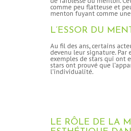
de faiblesse du menton. Cet
comme peu flatteuse et peu 
menton fuyant comme une c
CHIRURGIE
L’ESSOR DU MEN
ESTHÉTIQUE
Au fil des ans, certains act
devenu leur signature. Par 
INTERVENTIONS
exemples de stars qui ont 
stars ont prouvé que l’appa
l’individualité.
MÉDECINS
TARIFS
A PROPOS
SÉJOUR
LE RÔLE DE LA 