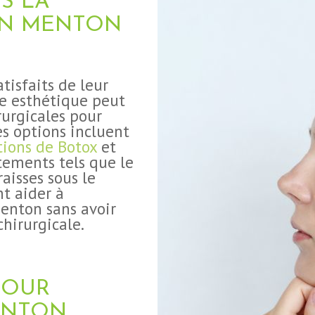
S LA
UN MENTON
tisfaits de leur
e esthétique peut
rurgicales pour
s options incluent
tions de Botox
et
itements tels que le
aisses sous le
t aider à
enton sans avoir
chirurgicale.
S
POUR
ENTON