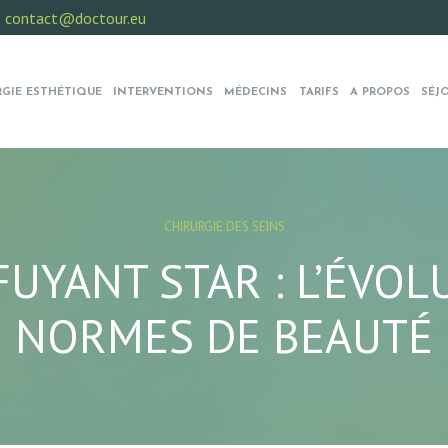
:
contact@doctour.eu
RGIE ESTHÉTIQUE
INTERVENTIONS
MÉDECINS
TARIFS
A PROPOS
SÉJ
CHIRURGIE DES SEINS
UYANT STAR : L’ÉVOL
NORMES DE BEAUTÉ