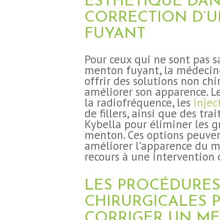
ESTHÉTIQUE DAN
BLOG
CORRECTION D’
FUYANT
CONTACT
Pour ceux qui ne sont pas sa
DEMANDE DE
menton fuyant, la médecin
offrir des solutions non chi
DEVIS
améliorer son apparence. Le
la radiofréquence, les
injec
de fillers, ainsi que des tra
Kybella pour éliminer les gr
menton. Ces options peuven
améliorer l’apparence du m
recours à une intervention 
LES PROCÉDURE
CHIRURGICALES 
CORRIGER UN M