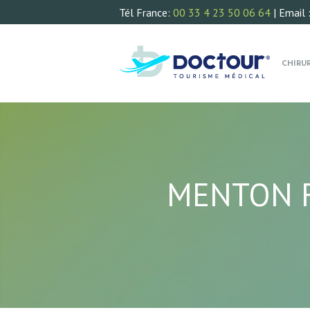
Tél France:
00 33 4 23 50 06 64
| Email 
CHIRU
MENTON F