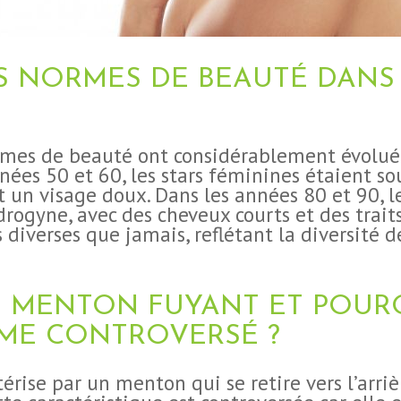
S NORMES DE BEAUTÉ DANS 
ormes de beauté ont considérablement évolué 
nées 50 et 60, les stars féminines étaient s
t un visage doux. Dans les années 80 et 90, 
rogyne, avec des cheveux courts et des traits 
diverses que jamais, reflétant la diversité d
N MENTON FUYANT ET POURQ
ME CONTROVERSÉ ?
rise par un menton qui se retire vers l’arri