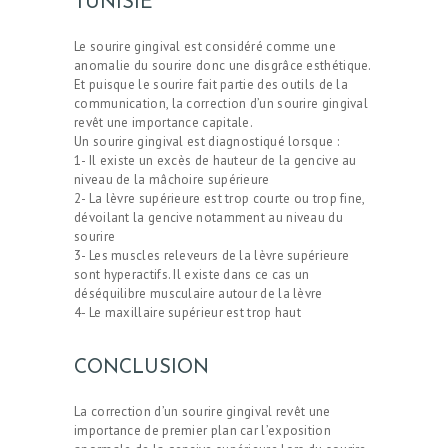
TUNISIE
Le sourire gingival est considéré comme une
anomalie du sourire donc une disgrâce esthétique.
Et puisque le sourire fait partie des outils de la
CHIRURGIE
communication, la correction d’un sourire gingival
revêt une importance capitale.
ESTHÉTIQUE
Un sourire gingival est diagnostiqué lorsque :
1- Il existe un excès de hauteur de la gencive au
INTERVENTIONS
niveau de la mâchoire supérieure
2- La lèvre supérieure est trop courte ou trop fine,
MÉDECINS
dévoilant la gencive notamment au niveau du
sourire
TARIFS
3- Les muscles releveurs de la lèvre supérieure
A PROPOS
sont hyperactifs. Il existe dans ce cas un
déséquilibre musculaire autour de la lèvre
SÉJOUR
4- Le maxillaire supérieur est trop haut
BLOG
CONCLUSION
CONTACT
La correction d’un sourire gingival revêt une
DEMANDE DE
importance de premier plan car l’exposition
DEVIS