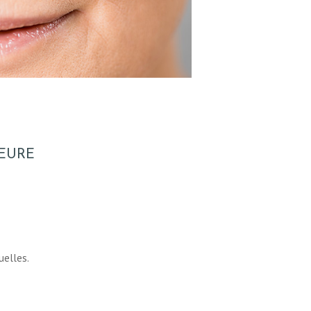
IEURE
uelles.