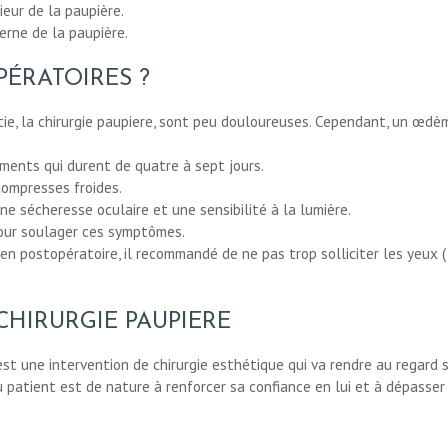
rieur de la paupière.
erne de la paupière.
PÉRATOIRES ?
tie, la chirurgie paupiere, sont peu douloureuses. Cependant, un œd
ments qui durent de quatre à sept jours.
compresses froides.
ne sécheresse oculaire et une sensibilité à la lumière.
pour soulager ces symptômes.
en postopératoire, il recommandé de ne pas trop solliciter les yeux (
HIRURGIE PAUPIERE
est une intervention de chirurgie esthétique qui va rendre au regard s
du patient est de nature à renforcer sa confiance en lui et à dépass