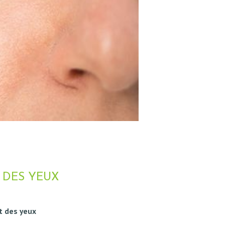
É DES YEUX
t
des yeux