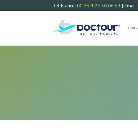
Tél France:
00 33 4 23 50 06 64
| Email 
CHIRU