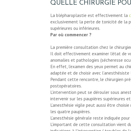
QUELLE CHIRURGIE POUR
La blépharoplastie est effectivement la
c
exclusivement la perte de tonicité de la 
CHIRURGIE
supérieures ou inférieures.
Par où commencer ?
ESTHÉTIQUE
La première consultation chez le chirurgie
Il doit effectivement examiner l’état de v
INTERVENTIONS
anomalies et pathologies (sécheresse ocul
En effet, l’examen des yeux permet au chir
MÉDECINS
adaptée et de choisir avec l’anesthésiste 
Pendant cette rencontre, le chirurgien pr
postopératoires.
TARIFS
L’intervention peut se dérouler sous anest
intervenir sur les paupières supérieures e
A PROPOS
L’anesthésie vigile peut aussi être choisi
les quatre paupières.
L’anesthésie générale reste indiquée pour 
SÉJOUR
L’important de cette consultation vient du
indications à l’intervention ( troubles de 