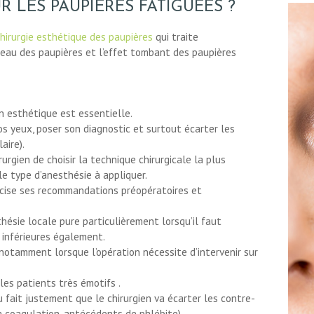
 LES PAUPIÈRES FATIGUÉES ?
hirurgie esthétique des paupières
qui traite
peau des paupières et l’effet tombant des paupières
n esthétique est essentielle.
os yeux, poser son diagnostic et surtout écarter les
aire).
urgien de choisir la technique chirurgicale la plus
le type d’anesthésie à appliquer.
écise ses recommandations préopératoires et
hésie locale pure particulièrement lorsqu’il faut
t inférieures également.
e notamment lorsque l’opération nécessite d’intervenir sur
les patients très émotifs .
 fait justement que le chirurgien va écarter les contre-
la coagulation, antécédents de phlébite).