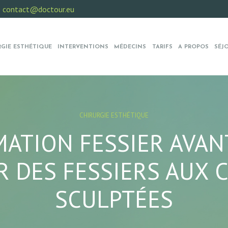
:
contact@doctour.eu
RGIE ESTHÉTIQUE
INTERVENTIONS
MÉDECINS
TARIFS
A PROPOS
SÉJ
CHIRURGIE ESTHÉTIQUE
TION FESSIER AVANT
R DES FESSIERS AUX 
SCULPTÉES