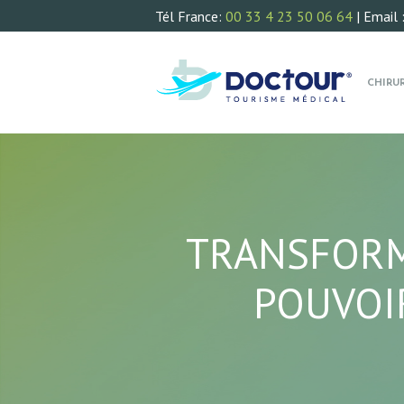
Tél France:
00 33 4 23 50 06 64
| Email 
CHIRU
TRANSFORMA
POUVOI