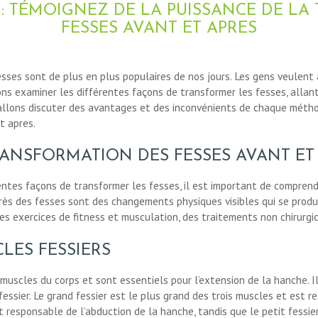
 : TÉMOIGNEZ DE LA PUISSANCE DE L
FESSES AVANT ET APRES
sses sont de plus en plus populaires de nos jours. Les gens veulent 
lons examiner les différentes façons de transformer les fesses, alla
us allons discuter des avantages et des inconvénients de chaque mét
t apres.
ANSFORMATION DES FESSES AVANT ET
ntes façons de transformer les fesses, il est important de compren
rès des fesses sont des changements physiques visibles qui se produi
des exercices de fitness et musculation, des traitements non chirurgic
LES FESSIERS
uscles du corps et sont essentiels pour l’extension de la hanche. Il 
 fessier. Le grand fessier est le plus grand des trois muscles et est 
t responsable de l’abduction de la hanche, tandis que le petit fessie