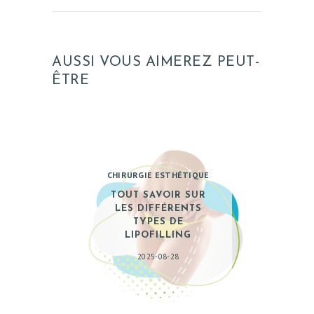
TARIFS
A PROPOS
SÉJOUR
AUSSI VOUS AIMEREZ PEUT-
ÊTRE
BLOG
CONTACT
DEMANDE DE
DEVIS
CHIRURGIE ESTHÉTIQUE
TOUT SAVOIR SUR
LES DIFFÉRENTS
TYPES DE
LIPOFILLING
2025-08-28