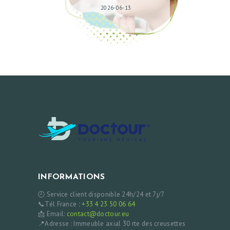
2026-06-13
INFORMATIONS
🕘 Service client disponible 24h/24 et 7j/7
📞Tél France
:
+33 4 23 50 06 64
📩 Email:
contact@doctour.eu
📍Adresse : Immeuble axial 30 rte des creusettes