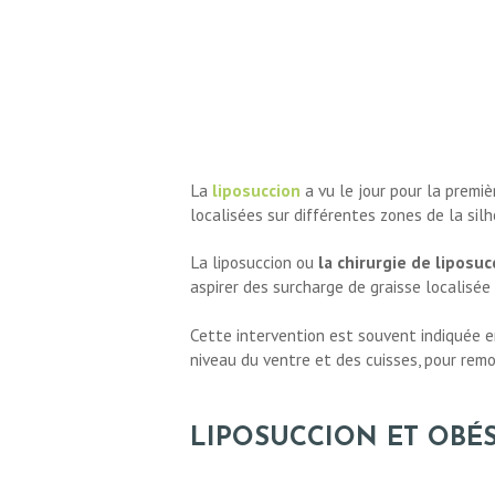
CHIRURGIE
ESTHÉTIQUE
La
liposuccion
a vu le jour pour la premi
INTERVENTIONS
localisées sur différentes zones de la sil
La liposuccion ou
la chirurgie de liposuc
MÉDECINS
aspirer des surcharge de graisse localisée
TARIFS
Cette intervention est souvent indiquée en
niveau du ventre et des cuisses, pour remo
A PROPOS
LIPOSUCCION ET OBÉS
SÉJOUR