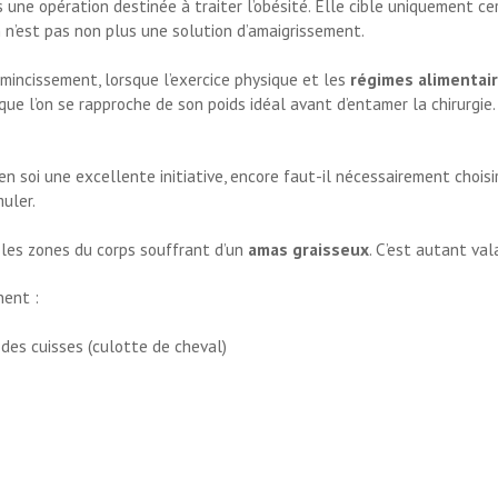
pas une opération destinée à traiter l’obésité. Elle cible uniquement 
on n’est pas non plus une solution d’amaigrissement.
’amincissement, lorsque l’exercice physique et les
régimes alimentai
ue l’on se rapproche de son poids idéal avant d’entamer la chirurgie. 
en soi une excellente initiative, encore faut-il nécessairement choisi
uler.
 les zones du corps souffrant d’un
amas graisseux
. C’est autant va
nent :
 des cuisses (culotte de cheval)