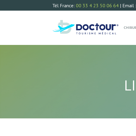
Tél France:
00 33 4 23 50 06 64
| Email 
CHIRU
L