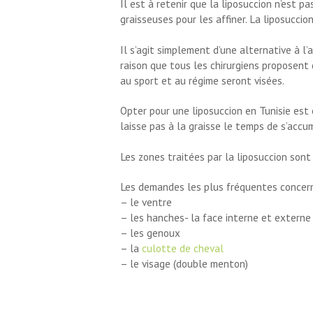
Il est à retenir que la liposuccion n’est 
BLOG
graisseuses pour les affiner. La liposucci
CONTACT
Il s’agit simplement d’une alternative à l
raison que tous les chirurgiens proposent q
au sport et au régime seront visées.
DEMANDE DE
Opter pour une liposuccion en Tunisie est 
DEVIS
laisse pas à la graisse le temps de s’accum
Les zones traitées par la liposuccion sont
Les demandes les plus fréquentes concer
– le ventre
– les hanches- la face interne et externe
– les genoux
– la
culotte de cheval
– le visage (double menton)